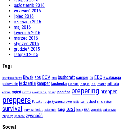
październik 2016
wrzesień 2016
lipiec 2016
czerwiec 2016
maj 2016
kwiecień 2016
marzec 2016
styczeń 2016
grudzień 2015
listopad 2015
Tagi
BOV
EDC
Biwak
bushcraft
camper
ewakuacja
BOB
bezpieczeństwo
broń
CB
jedzenie
kamper
kuchenka
las
gotowanie
militaria
kuchnia
lampka
latarka
prepering
prepper
ogień
podróże
obrona
ostróda
oświetlenie
pickup
preppers
Puszka
racje żywnościowe
samochód
radio
strzelectwo
survival
test
targi
survival kettle
testy
szkolenia
USA
wypadek
zabudowa
żywność
zapasy
łączność
Socjal